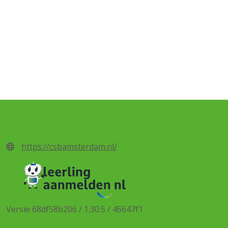
https://csbamsterdam.nl/
Versie 68df58b206 / 1.30.5 / 45647f1